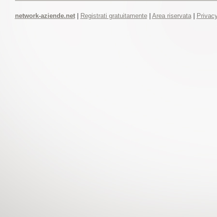
network-aziende.net
|
Registrati gratuitamente
|
Area riservata
|
Privacy