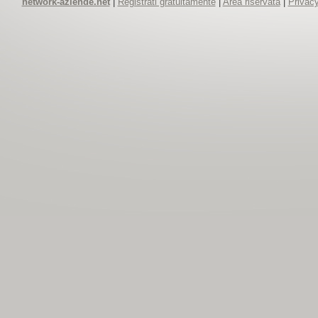
network-aziende.net
|
Registrati gratuitamente
|
Area riservata
|
Privacy